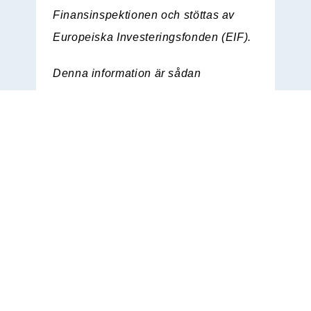
Finansinspektionen och stöttas av
Europeiska Investeringsfonden (EIF).
Denna information är sådan
information som NOBA Bank Group
AB (publ) är skyldigt att offentliggöra
enligt EU:s
marknadsmissbruksförordning.
Informationen lämnades, genom
ovanstående kontaktpersoners
försorg, för offentliggörande den 2025-
12-18 18:35 CET.
Bifogade filer
NOBA Bank Group AB (publ) förvärvar