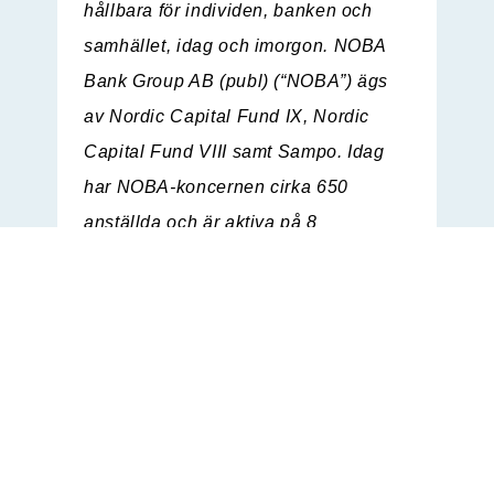
hållbara för individen, banken och
samhället, idag och imorgon. NOBA
Bank Group AB (publ) (“NOBA”) ägs
av Nordic Capital Fund IX, Nordic
Capital Fund VIII samt Sampo. Idag
har NOBA-koncernen cirka 650
anställda och är aktiva på 8
marknader.
Per 30 juni 2023 uppgick utlåningen
till allmänheten till 114,4 miljarder
kronor (SEK) och inlåningen till 105,2
miljarder kronor (SEK).
Läs mer om NOBA och våra