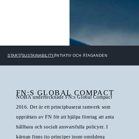
START
SUSTAINABILITY
INTIATIV OCH ÅTAGANDEN
FN:S GLOBAL COMPACT
NOBA undertecknade FN:s Global Compact
2016. Det är ett principbaserat ramverk som
upprättats av FN för att hjälpa företag att anta
hållbara och socialt ansvarsfulla policyer. I
kärnan finns tio principer inom områdena