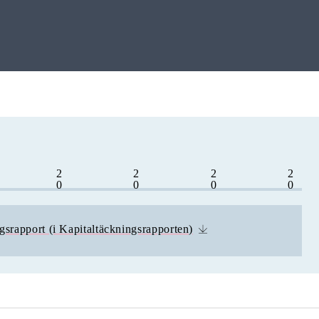
2
2
2
2
0
0
0
0
2
2
1
1
1
0
9
8
gsrapport (i Kapitaltäckningsrapporten)