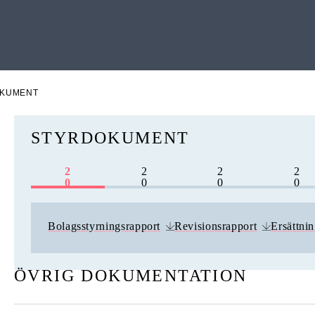
KUMENT
STYRDOKUMENT
2
2
2
2
0
0
0
0
2
2
2
2
5
4
3
2
Bolagsstyrningsrapport
Revisionsrapport
Ersättnin
ÖVRIG DOKUMENTATION